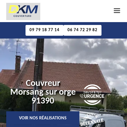
09 79 18 77 14
06 74 72 29 82
Couvreur
Morsang sur orge
91390
VOIR NOS RÉALISATIONS